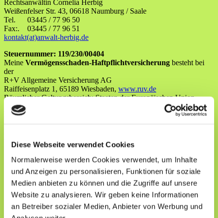
Rechtsanwältin Cornelia Herbig
Weißenfelser Str. 43, 06618 Naumburg / Saale
Tel. 03445 / 77 96 50
Fax:. 03445 / 77 96 51
kontakt(at)anwalt-herbig.de
Steuernummer: 119/230/00404
Meine
Vermögensschaden-Haftpflichtversicherung
besteht bei
der
R+V Allgemeine Versicherung AG
Raiffeisenplatz 1, 65189 Wiesbaden,
www.ruv.de
Räumlicher Geltungsbereich: Staaten der Europäischen Union.
Berufsbezeichnung und berufsrechtliche Regelungen:
Die Berufsbezeichnung lautet: Rechtsanwältin.
Die Berufsbezeichnung wurde in der Bundesrepublik Deutschland
verliehen.
Diese Webseite verwendet Cookies
Die maßgeblichen berufsrechtlichen Regelungen sind
Normalerweise werden Cookies verwendet, um Inhalte
und Anzeigen zu personalisieren, Funktionen für soziale
Bundesrechtsanwaltsordnung (BRAO)
Berufsordnung für Rechtsanwälte (BORA)
Medien anbieten zu können und die Zugriffe auf unsere
Fachanwaltsordnung (FAO)
Website zu analysieren. Wir geben keine Informationen
Rechtsanwaltsvergütungsgesetz (RVG)
an Betreiber sozialer Medien, Anbieter von Werbung und
Berufsregelungen der Rechtsanwälte der Europäischen Union
Geldwäschebekämpfungsgesetz (GwG)