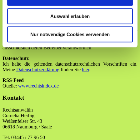
schlichtungsstelle@brak.de
).
Haftung
Auswahl erlauben
Die Angaben und Informationen auf dieser Internetseite wurden
sorgfältig zusammengestellt, Sie dienen jedoch lediglich als
Überblick und ersetzen keine Einzelfallberatung. Trotz sorgfältiger
Nur notwendige Cookies verwenden
inhaltlicher Kontrolle übernehme ich keine Haftung für die Inhalte
externer Links. Für den Inhalt der verlinkten Seiten sind
ausschließlich deren Betreiber verantwortlich.
Datenschutz
Ich halte die geltenden datenschutzrechtlichen Vorschriften ein.
Meine
Datenschutzerklärung
finden Sie
hier
.
RSS-Feed
Quelle:
www.rechtsindex.de
Kontakt
Rechtsanwältin
Cornelia Herbig
Weißenfelser Str. 43
06618 Naumburg / Saale
Tel. 03445 / 77 96 50